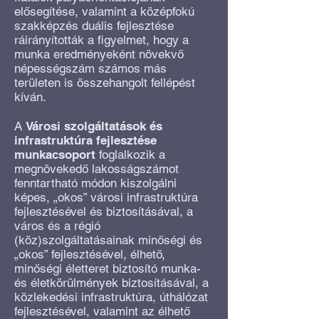
elősegítése, valamint a középfokú
szakképzés duális fejlesztése
ráirányították a figyelmet, hogy a
munka eredményeként növekvő
népességszám számos más
területen is összehangolt fellépést
kíván.
A
Városi szolgáltatások és
infrastruktúra fejlesztése
munkacsoport
foglalkozik a
megnövekedő lakosságszámot
fenntartható módon kiszolgálni
képes, „okos” városi infrastruktúra
fejlesztésével és biztosításával, a
város és a régió
(köz)szolgáltatásainak minőségi és
„okos” fejlesztésével, élhető,
minőségi életteret biztosító munka-
és életkörülmények biztosításával, a
közlekedési infrastruktúra, úthálózat
fejlesztésével, valamint az élhető