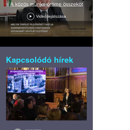
A közös munka öröme összeköt
Videó lejátszása
Kapcsolódó hírek