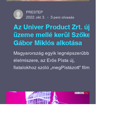
PRESTEP
2022. okt. 3.
3 perc olvasás
Az Univer Product Zrt. új
üzeme mellé kerül Szőke
Gábor Miklós alkotása
Magyarország egyik legnépszerűbb
élelmiszere, az Erős Pista új,
fiatalokhoz szóló „megPistázott” filmje
annak az előzménye, hogy az...