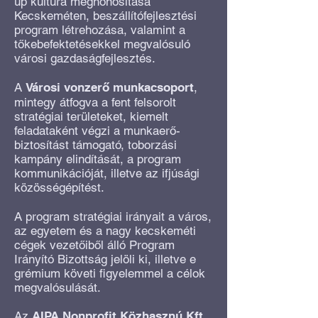
up kultúra meghonosítása
Kecskeméten, beszállítófejlesztési
program létrehozása, valamint a
tőkebefektetésekkel megvalósuló
városi gazdaságfejlesztés.
A
Városi vonzerő munkacsoport
,
mintegy átfogva a fent felsorolt
stratégiai területeket, kiemelt
feladataként végzi a munkaerő-
biztosítást támogató, toborzási
kampány elindítását, a program
kommunikációját, illetve az ifjúsági
közösségépítést.
A program stratégiai irányait a város,
az egyetem és a nagy kecskeméti
cégek vezetőiből álló Program
Irányító Bizottság jelöli ki, illetve e
grémium követi figyelemmel a célok
megvalósulását.
Az
AIPA Nonprofit Közhasznú Kft.