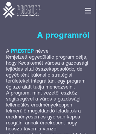
A programról
A
PRESTEP
névvel
fémjelzett egyedülálló program célja,
hogy Kecskemét városa a gazdasági
fejlődés által összekapcsolódó, de
egyébként különálló stratégiai
területeket integráltan, egy program
égisze alatt tudja menedzselni.
A program, mint vezetői eszköz
segítségével a város a gazdasági
fellendülés eredményeképpen
felmerülő megoldandó feladatokra
eredményesen és gyorsan képes
reagálni annak érdekében, hogy
hosszú távon is vonzó