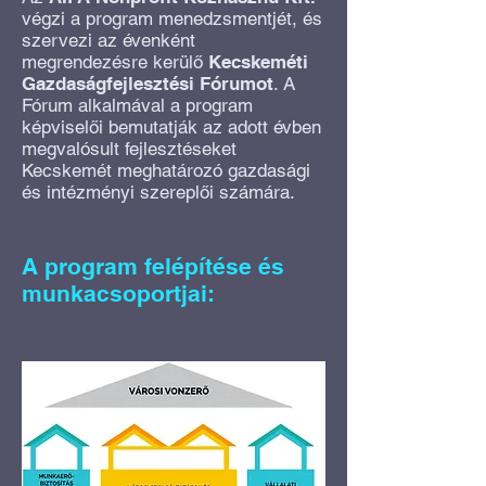
végzi a program menedzsmentjét, és
szervezi az évenként
megrendezésre kerülő
Kecskeméti
Gazdaságfejlesztési Fórumot
. A
Fórum alkalmával a program
képviselői bemutatják az adott évben
megvalósult fejlesztéseket
Kecskemét meghatározó gazdasági
és intézményi szereplői számára.
A program felépítése és
munkacsoportjai: