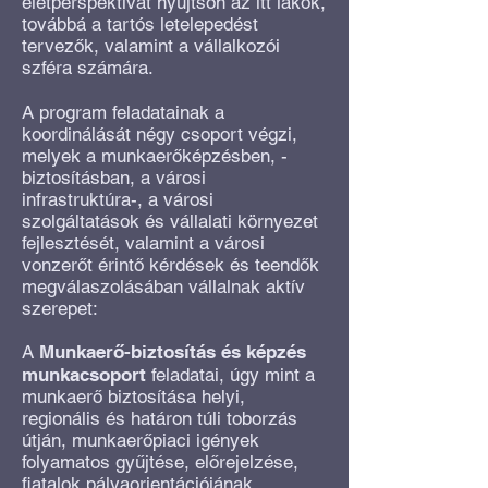
életperspektívát nyújtson az itt lakók,
továbbá a tartós letelepedést
tervezők, valamint a vállalkozói
szféra számára.
A program feladatainak a
koordinálását négy csoport végzi,
melyek a munkaerőképzésben, -
biztosításban, a városi
infrastruktúra-, a városi
szolgáltatások és vállalati környezet
fejlesztését, valamint a városi
vonzerőt érintő kérdések és teendők
megválaszolásában vállalnak aktív
szerepet:
A
Munkaerő-biztosítás és képzés
munkacsoport
feladatai, úgy mint a
munkaerő biztosítása helyi,
regionális és határon túli toborzás
útján, munkaerőpiaci igények
folyamatos gyűjtése, előrejelzése,
fiatalok pályaorientációjának