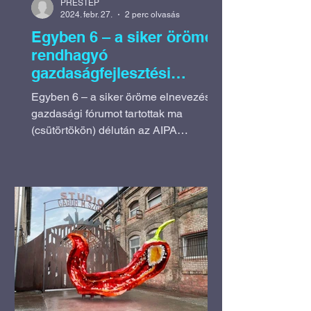
PRESTEP
2024. febr. 27.
2 perc olvasás
Egyben 6 – a siker öröme:
rendhagyó
gazdaságfejlesztési
fórumot szerveztek a
Egyben 6 – a siker öröme elnevezésű
Városházán
gazdasági fórumot tartottak ma
(csütörtökön) délután az AIPA
Nonprofit Közhasznú Kft. a
Városházán....