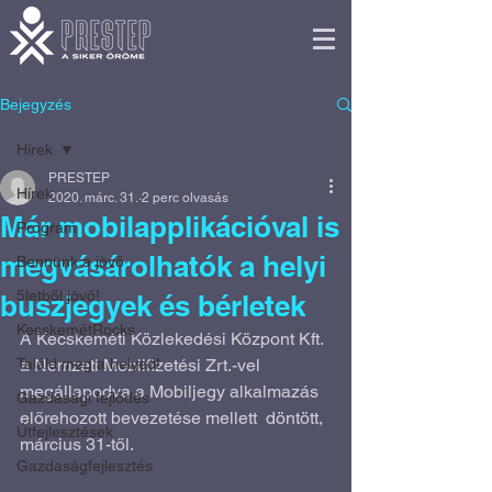
Bejegyzés
Hírek
PRESTEP
Hírek
2020. márc. 31.
2 perc olvasás
Már mobilapplikációval is
Program
megvásárolhatók a helyi
Bennünk a jövő
5letből jövő!
buszjegyek és bérletek
KecskemétRocks
A Kecskeméti Közlekedési Központ Kft. 
Találd meg a helyed!
a Nemzeti Mobilfizetési Zrt.-vel  
megállapodva a Mobiljegy alkalmazás 
Gazdasági fejlődés
előrehozott bevezetése mellett  döntött, 
Útfejlesztések
március 31-től.
Gazdaságfejlesztés