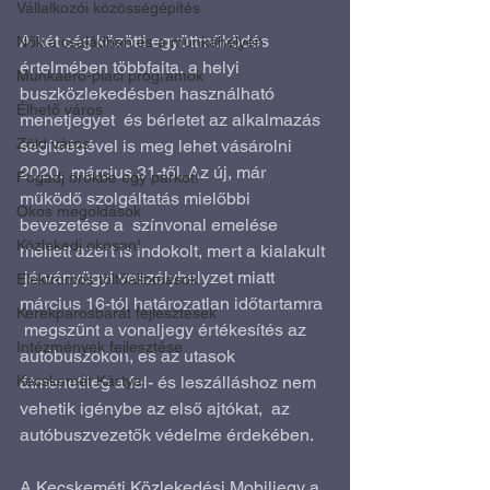
Vállalkozói közösségépítés
A két cég közötti együttműködés  
Nők a családban és a munkahelyen
értelmében többfajta, a helyi 
Munkaerő-piaci programok
buszközlekedésben használható 
Élhető város
menetjegyet  és bérletet az alkalmazás 
Zöld város
segítségével is meg lehet vásárolni 
2020.  március 31-től. Az új, már 
Fogadj örökbe egy parkot!
működő szolgáltatás mielőbbi 
Okos megoldások
bevezetése a  színvonal emelése 
Közlekedj okosan!
mellett azért is indokolt, mert a kialakult 
 járványügyi veszélyhelyzet miatt 
Elektromos töltőállomások
március 16-tól határozatlan időtartamra 
Kerékpárosbarát fejlesztések
 megszűnt a vonaljegy értékesítés az 
Intézmények fejlesztése
autóbuszokon, és az utasok  
átmenetileg a fel- és leszálláshoz nem 
Kecskemét Kártya
vehetik igénybe az első ajtókat,  az 
autóbuszvezetők védelme érdekében.
A Kecskeméti Közlekedési Mobiljegy a  