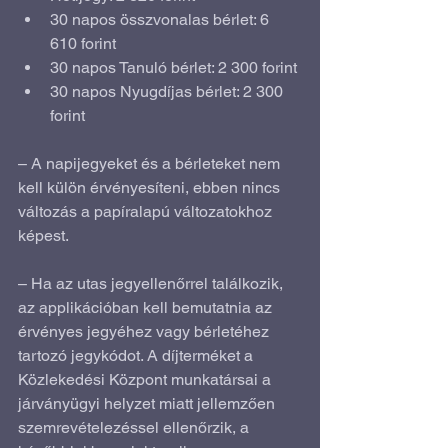
30 napos összvonalas bérlet: 6 
610 forint 
30 napos Tanuló bérlet: 2 300 forint
30 napos Nyugdíjas bérlet: 2 300 
forint
– A napijegyeket és a bérleteket nem 
kell külön érvényesíteni, ebben nincs 
változás a papíralapú változatokhoz 
képest.
– Ha az utas jegyellenőrrel találkozik,  
az applikációban kell bemutatnia az 
érvényes jegyéhez vagy bérletéhez  
tartozó jegykódot. A díjterméket a 
Közlekedési Központ munkatársai a  
járványügyi helyzet miatt jellemzően 
szemrevételezéssel ellenőrzik, a  