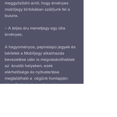
meggyőződni arról, hogy érvényes 
mobiljegy birtokában szálljunk fel a 
buszra.
– A teljes áru menetjegy egy útra 
érvényes.
A hagyományos, papíralapú jegyek és  
bérletek a Mobiljegy alkalmazás 
bevezetése után is megvásárolhatóak 
az  árusító helyeken, ezek 
elérhetősége és nyitvatartása 
megtalálható a  cégünk honlapján:
https://keko.hu/menetjegyek-es-
berletek-arusitasa
Forrás: 
keol.hu
Élhető város
Okos megoldások