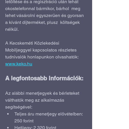
letöltése és a regisztráció után tehát 
okostelefonnal bármikor, bárhol  meg 
lehet vásárolni egyszerűen és gyorsan 
a kívánt díjterméket, plusz  költségek 
nélkül.
A Kecskeméti Közlekedési 
Mobiljeggyel kapcsolatos részletes 
tudnivalók honlapunkon olvashatók: 
www.keko.hu
A legfontosabb információk:
Az alábbi menetjegyek és bérleteket 
válthatók meg az alkalmazás 
segítségével:
Teljes áru menetjegy elővételben: 
250 forint 
Hetijegy: 2 320 forint