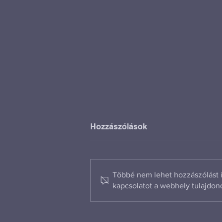
Hozzászólások
Többé nem lehet hozzászólást í
kapcsolatot a webhely tulajdon
Új fejezet Kecskemét
gazdasági fejlődésében –