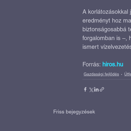
A korlátozásokkal
eredményt hoz maj
biztonságosabbá té
forgalomban is –, 
ismert vízelvezetés
Forrás: 
hiros.hu
Gazdasági fejlődés
Útf
Friss bejegyzések