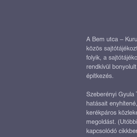
A Bem utca – Kuru
közös sajtótájékoz
folyik, a sajtótáj
rendkívül bonyolult
építkezés.
Szeberényi Gyula T
hatásait enyhítené
kerékpáros közleke
megoldást. (Utóbbi
kapcsolódó cikkben