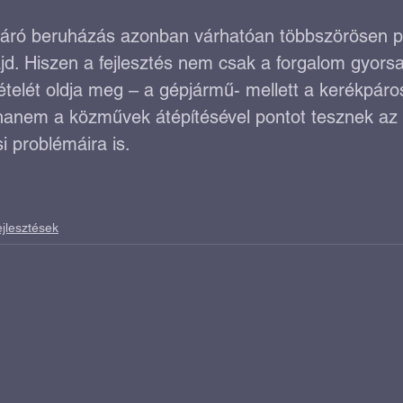
 járó beruházás azonban várhatóan többszörösen po
d. Hiszen a fejlesztés nem csak a forgalom gyors
telét oldja meg – a gépjármű- mellett a kerékpáro
hanem a közművek átépítésével pontot tesznek az al
i problémáira is.
ejlesztések