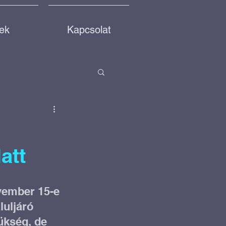
rek
Kapcsolat
fejlesztés
att
vember 15-e 
e egy parkot!
luljáró 
ükség, de 