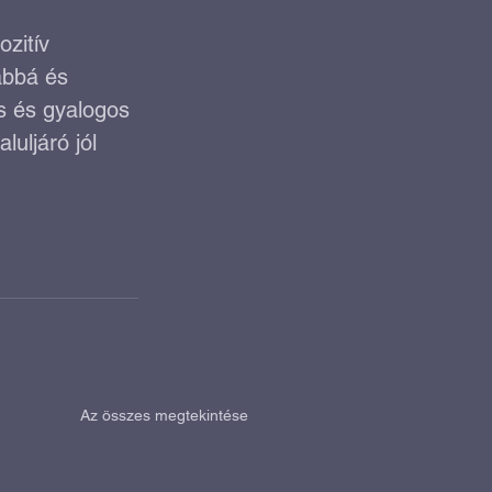
zitív 
abbá és 
s és gyalogos 
uljáró jól 
Az összes megtekintése