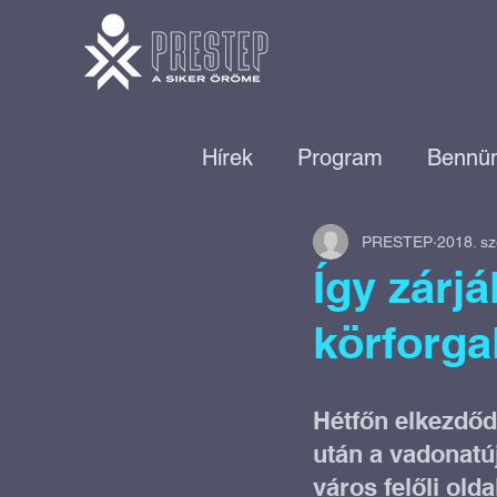
Hírek
Program
Bennün
PRESTEP
2018. sz
Találd meg a helyed!
Így zárjá
körforga
Vállalkozói közösségépíté
Hétfőn elkezdőd
Munkaerő-piaci program
után a vadonatúj
város felőli old