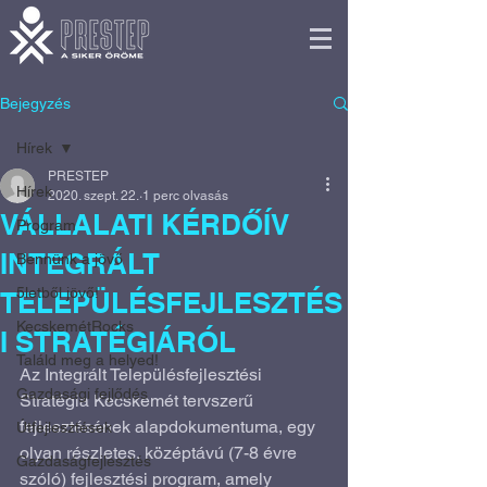
Bejegyzés
Hírek
PRESTEP
Hírek
2020. szept. 22.
1 perc olvasás
VÁLLALATI KÉRDŐÍV
Program
INTEGRÁLT
Bennünk a jövő
5letből jövő!
TELEPÜLÉSFEJLESZTÉS
KecskemétRocks
I STRATÉGIÁRÓL
Találd meg a helyed!
Az Integrált Településfejlesztési 
Gazdasági fejlődés
Stratégia Kecskemét tervszerű 
fejlesztésének alapdokumentuma, egy 
Útfejlesztések
olyan részletes, középtávú (7-8 évre 
Gazdaságfejlesztés
szóló) fejlesztési program, amely 