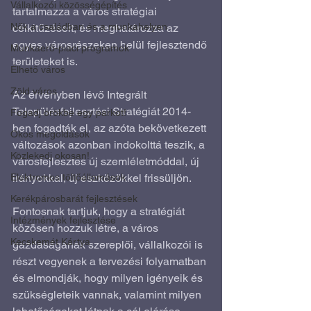
Vállalkozói közösségépítés
tartalmazza a város stratégiai 
Nők a családban és a munkahelyen
célkitűzéseit, és meghatározza az 
egyes városrészeken belül fejlesztendő 
Munkaerő-piaci programok
területeket is.
Élhető város
Zöld város
Az érvényben lévő Integrált 
Településfejlesztési Stratégiát 2014-
Fogadj örökbe egy parkot!
ben fogadták el, az azóta bekövetkezett 
Okos megoldások
változások azonban indokolttá teszik, a 
Közlekedj okosan!
városfejlesztés új szemléletmóddal, új 
Elektromos töltőállomások
irányokkal, új eszközökkel frissüljön.
Kerékpárosbarát fejlesztések
Fontosnak tartjuk, hogy a stratégiát 
Intézmények fejlesztése
közösen hozzuk létre, a város 
Kecskemét Kártya
gazdaságának szereplői, vállalkozói is 
részt vegyenek a tervezési folyamatban 
és elmondják, hogy milyen igényeik és 
szükségleteik vannak, valamint milyen 