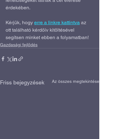
lehetőségeket látnak a cél elérése 
érdekében.
Kérjük, hogy 
erre a linkre kattintva
 az 
ott található kérdőív kitöltésével 
segítsen minket ebben a folyamatban!
Gazdasági fejlődés
Az összes megtekintése
Friss bejegyzések