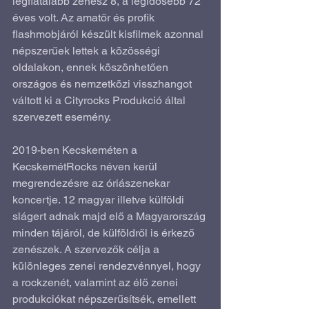
legfiatalabb zenész 8, a legidősebb 72 
éves volt. Az amatőr és profik 
flashmobjáról készült kisfilmek azonnal 
népszerűek lettek a közösségi 
oldalakon, ennek köszönhetően 
országos és nemzetközi visszhangot 
váltott ki a Cityrocks Produkció által 
szervezett esemény.
2019-ben Kecskeméten a 
KecskemétRocks néven kerül 
megrendezésre az óriászenekar 
koncertje. 12 magyar illetve külföldi 
slágert adnak majd elő a Magyarország 
minden tájáról, de külföldről is érkező 
zenészek. A szervezők célja a 
különleges zenei rendezvénnyel, hogy 
a rockzenét, valamint az élő zenei 
produkciókat népszerűsítsék, emellett 