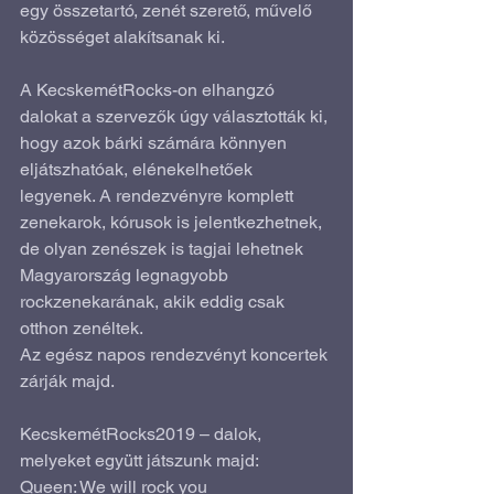
egy összetartó, zenét szerető, művelő 
közösséget alakítsanak ki.
A KecskemétRocks-on elhangzó 
dalokat a szervezők úgy választották ki, 
hogy azok bárki számára könnyen 
eljátszhatóak, elénekelhetőek 
legyenek. A rendezvényre komplett 
zenekarok, kórusok is jelentkezhetnek, 
de olyan zenészek is tagjai lehetnek 
Magyarország legnagyobb 
rockzenekarának, akik eddig csak 
otthon zenéltek. 
Az egész napos rendezvényt koncertek 
zárják majd.
KecskemétRocks2019 – dalok, 
melyeket együtt játszunk majd:
Queen: We will rock you