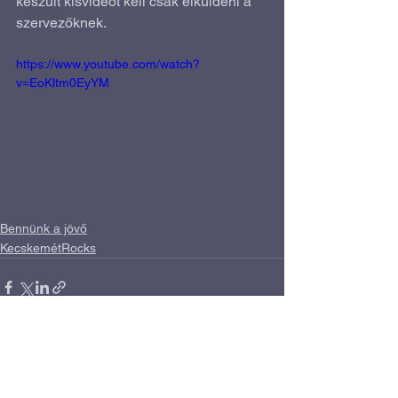
készült kisvideót kell csak elküldeni a 
szervezőknek.
https://www.youtube.com/watch?
v=EoKltm0EyYM
Bennünk a jövő
KecskemétRocks
Az összes megtekintése
Friss bejegyzések