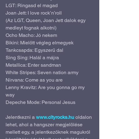
LGT: Ringasd el magad
Joan Jett: I love rock’n’roll
(Az LGT, Queen, Joan Jett dalok egy 
medleyt fognak alkotni)
Ocho Macho: Jó nekem
Bikini: Mielőtt végleg elmegyek
Tankcsapda: Egyszerű dal
Sing Sing: Halál a májra
Metallica: Enter sandman
White Stripes: Seven nation army
Nirvana: Come as you are
Lenny Kravitz: Are you gonna go my 
way
Depeche Mode: Personal Jesus
Jelentkezni a 
www.cityrocks.hu
 oldalon 
lehet, ahol a hangszer megjelölése 
mellett egy, a jelentkezőknek magukról 