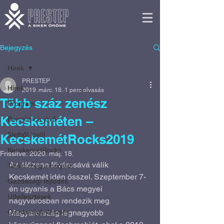
Bejegyzés
Hírek
PRESTEP
Hírek
2019. márc. 18.
1 perc olvasás
Több száz zenész
Program
Kecskeméten –
Bennünk a jövő
5letből jövő!
KecskemétRocks2019
KecskemétRocks
Frissítve:
2020. máj. 18.
Az élőzene fővárosává válik 
Találd meg a helyed!
Kecskemét idén ősszel. Szeptember 7-
Gazdasági fejlődés
én ugyanis a Bács megyei 
Útfejlesztések
nagyvárosban rendezik meg 
Gazdaságfejlesztés
Magyarország legnagyobb 