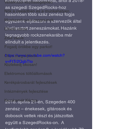
könnyűzenei flashmobját, ahol a 2018-
Vállalkozói közösségépítés
as szegedi SzegedRocks-hoz 
Nők a családban és a munkahelyen
hasonlóan több száz zenész fogja 
Munkaerő-piaci programok
egyszerre eljátszani a szervezők által 
kiválasztott zeneszámokat. Hazánk 
Élhető város
legnagyobb rockzenekarába már 
Zöld város
elindult a jelentkezés.
Fogadj örökbe egy parkot!
https://www.youtube.com/watch?
Okos megoldások
v=FtTr2QgbTto
Közlekedj okosan!
Elektromos töltőállomások
Kerékpárosbarát fejlesztések
Intézmények fejlesztése
Kecskemét Kártya
2018. április 21-én, Szegeden 400 
zenész – énekesek, gitárosok és 
dobosok vettek részt és játszottak 
együtt a SzegedRocks-on.  A 