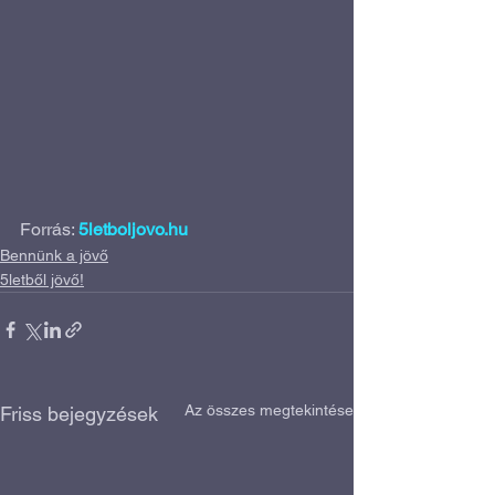
Forrás: 
5letboljovo.hu
Bennünk a jövő
5letből jövő!
Az összes megtekintése
Friss bejegyzések