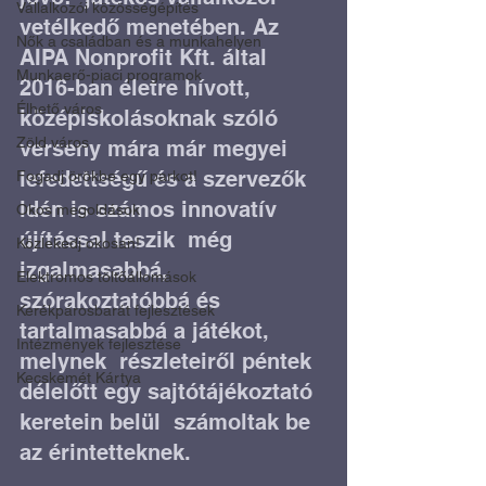
Vállalkozói közösségépítés
vetélkedő menetében. Az 
Nők a családban és a munkahelyen
AIPA Nonprofit Kft. által  
Munkaerő-piaci programok
2016-ban életre hívott, 
Élhető város
középiskolásoknak szóló 
Zöld város
verseny mára már megyei  
lefedettségű és a szervezők 
Fogadj örökbe egy parkot!
idén is számos innovatív 
Okos megoldások
újítással teszik  még 
Közlekedj okosan!
izgalmasabbá, 
Elektromos töltőállomások
szórakoztatóbbá és 
Kerékpárosbarát fejlesztések
tartalmasabbá a játékot, 
Intézmények fejlesztése
melynek  részleteiről péntek 
Kecskemét Kártya
délelőtt egy sajtótájékoztató 
keretein belül  számoltak be 
az érintetteknek.