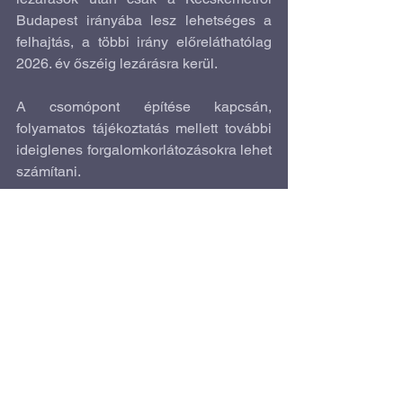
Budapest irányába lesz lehetséges a 
felhajtás, a többi irány előreláthatólag 
2026. év őszéig lezárásra kerül.
A csomópont építése kapcsán, 
folyamatos tájékoztatás mellett további 
ideiglenes forgalomkorlátozásokra lehet 
számítani.
Forrás: 
keol.hu
Gazdasági fejlődés
Útfejlesztések
Az összes megtekintése
Friss bejegyzések