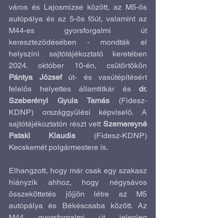
város és Lajosmizse között, az M5-ös 
autópálya és az 5-ös főút, valamint az 
M44-es gyorsforgalmi út 
kereszteződésében - mondták el 
helyszíni sajtótájékoztató keretében 
2024. október 10-én, csütörtökön 
Pántya József
 út- és vasútépítésért 
felelős helyettes államtitkár és 
dr. 
Szeberényi Gyula Tamás
 (Fidesz-
KDNP) országgyűlési képviselő. A 
sajtótájékoztatón részt vett 
Szemereyné 
Pataki Klaudia
 (Fidesz-KDNP) 
Kecskemét polgármestere is.
Elhangzott, hogy már csak egy szakasz 
hiányzik ahhoz, hogy négysávos 
összeköttetés jöjjön létre az M5 
autópálya és Békéscsaba között. Az 
M44 gyorsforgalmi út jelenleg 