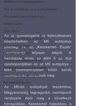
Vállalkozói közösségépítés
Nők a családban és a munkahelyen
Munkaerő-piaci programok
Élhető város
Zöld város
Az új gyorsforgalmi út fejlesztésének 
Fogadj örökbe egy parkot!
köszönhetően az M5 autópálya 
Okos megoldások
jelenlegi 74. sz. „Kecskemét- Észak" 
csomópontja teljesen átépül. A 
Közlekedj okosan!
beruházás révén az M44 5 sz. főút 
Elektromos töltőállomások
csomópontjában és az M5 autópálya - 
Kerékpárosbarát fejlesztések
M44 csomópontjában külön szintű 
Intézmények fejlesztése
csomópontok valósulnak meg.
Kecskemét Kártya
Az M0-ás autópályát leszámítva, 
Magyarország legnagyobb csomóponti 
rendszere épül meg a következő 
hónapokban, Kecskemét határában, a 