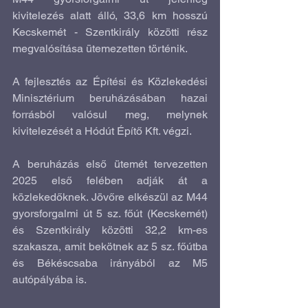
kivitelezés alatt álló, 33,6 km hosszú 
Kecskemét - Szentkirály közötti rész 
megvalósítása ütemezetten történik.
A fejlesztés az Építési és Közlekedési 
Minisztérium beruházásában hazai 
forrásból valósul meg, melynek 
kivitelezését a Hódút Építő Kft. végzi.
A beruházás első ütemét tervezetten 
2025 első felében adják át a 
közlekedőknek. Jövőre elkészül az M44 
gyorsforgalmi út 5 sz. főút (Kecskemét) 
és Szentkirály közötti 32,2 km-es 
szakasza, amit bekötnek az 5 sz. főútba 
és Békéscsaba irányából az M5 
autópályába is.