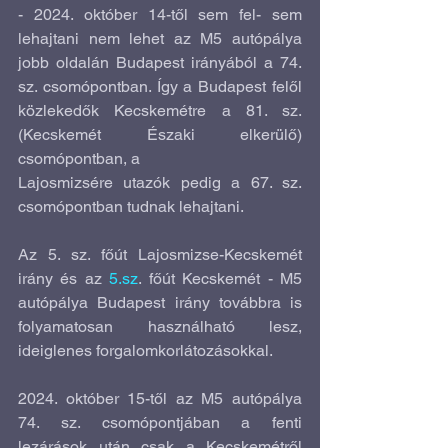
- 2024. október 14-től sem fel- sem 
lehajtani nem lehet az M5 autópálya 
jobb oldalán Budapest irányából a 74. 
sz. csomópontban. Így a Budapest felől 
közlekedők Kecskemétre a 81. sz. 
(Kecskemét Északi elkerülő) 
csomópontban, a
Lajosmizsére utazók pedig a 67. sz. 
csomópontban tudnak lehajtani.
Az 5. sz. főút Lajosmizse-Kecskemét 
irány és az 
5.sz
. főút Kecskemét - M5 
autópálya Budapest irány továbbra is 
folyamatosan használható lesz, 
ideiglenes forgalomkorlátozásokkal.
2024. október 15-től az M5 autópálya 
74. sz. csomópontjában a fenti 
lezárások után csak a Kecskemétről 