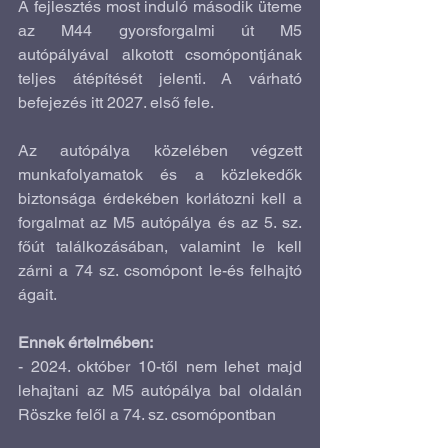
A fejlesztés most induló második üteme 
az M44 gyorsforgalmi út M5 
autópályával alkotott csomópontjának 
teljes átépítését jelenti. A várható 
befejezés itt 2027. első fele.
Az autópálya közelében végzett 
munkafolyamatok és a közlekedők 
biztonsága érdekében korlátozni kell a 
forgalmat az M5 autópálya és az 5. sz. 
főút találkozásában, valamint le kell 
zárni a 74 sz. csomópont le-és felhajtó 
ágait.
Ennek értelmében:
- 2024. október 10-től nem lehet majd 
lehajtani az M5 autópálya bal oldalán 
Röszke felől a 74. sz. csomópontban