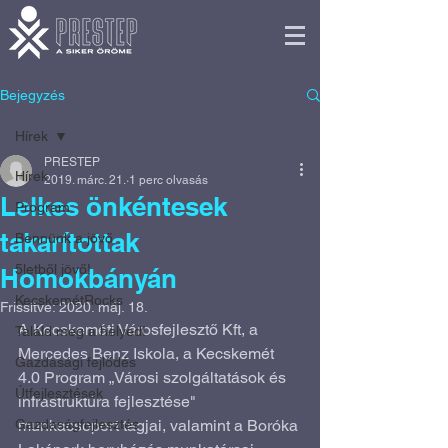
Bejegyzés
Hírek
PRESTEP
Hírek
2019. márc. 21.
1 perc olvasás
Lelkes önkéntesek
Program
takarítottak
Bennünk a jövő
5letből jövő!
Homokbányán
KecskemétRocks
Frissítve:
2020. máj. 18.
A Kecskeméti Városfejlesztő Kft, a 
Találd meg a helyed!
Mercedes Benz Iskola, a Kecskemét 
Gazdasági fejlődés
4.0 Program „Városi szolgáltatások és 
Útfejlesztések
infrastruktúra fejlesztése" 
Gazdaságfejlesztés
munkacsoport tagjai, valamint a Boróka 