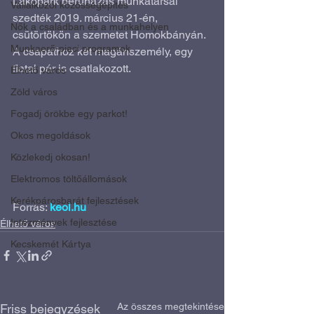
Lakópark beruházás munkatársai 
Vállalkozói közösségépítés
szedték 2019. március 21-én, 
Nők a családban és a munkahelyen
csütörtökön a szemetet Homokbányán. 
Munkaerő-piaci programok
A csapathoz két magánszemély, egy 
fiatal pár is csatlakozott.
Élhető város
Zöld város
Fogadj örökbe egy parkot!
Okos megoldások
Közlekedj okosan!
Elektromos töltőállomások
Kerékpárosbarát fejlesztések
Forrás: 
keol.hu
Intézmények fejlesztése
Élhető város
Kecskemét Kártya
Az összes megtekintése
Friss bejegyzések