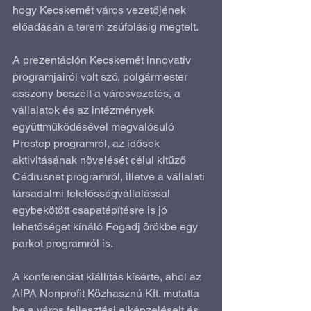
hogy Kecskemét város vezetőjének 
előadásán a terem zsúfolásig megtelt.
A prezentáción Kecskemét innovatív 
programjairól volt szó, polgármester 
asszony beszélt a városvezetés, a 
vállalatok és az intézmények 
együttműködésével megvalósuló 
Prestep programról, az idősek 
aktivitásának növelését célul kitűző 
Cédrusnet programról, illetve a vállalati 
társadalmi felelősségvállalással 
egybekötött csapatépítésre is jó 
lehetőséget kínáló Fogadj örökbe egy 
parkot programról is.
A konferenciát kiállítás kísérte, ahol az 
AIPA Nonprofit Közhasznú Kft. mutatta 
be a város fejlesztési elképzeléseit és 