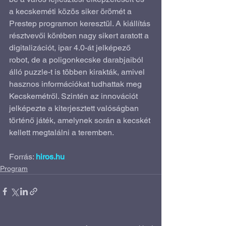
a kecskeméti közös siker örömét a 
Prestep programon keresztül. A kiállítás 
résztvevői körében nagy sikert aratott a 
digitalizációt, ipar 4.0-át jelképező 
robot, de a poligonkecske darabjaiból 
álló puzzle-t is többen kirakták, amivel 
hasznos információkat tudhattak meg 
Kecskemétről. Szintén az innovációt 
jelképezte a kiterjesztett valóságban 
történő játék, amelynek során a kecskét 
kellett megtalálni a teremben.
Forrás: 
hiros.hu
Program