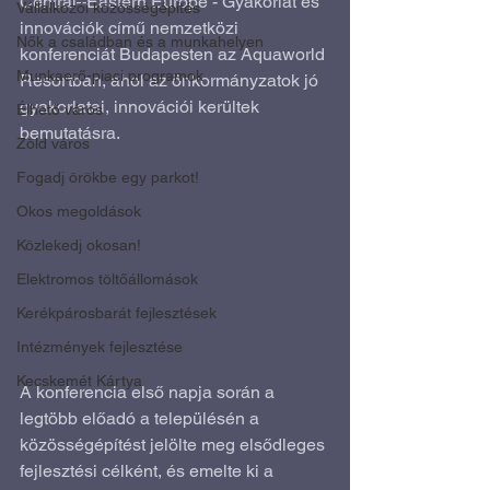
Central–Eastern Europe - Gyakorlat és 
Vállalkozói közösségépítés
innovációk című nemzetközi 
Nők a családban és a munkahelyen
konferenciát Budapesten az Aquaworld 
Munkaerő-piaci programok
Resortban, ahol az önkormányzatok jó 
gyakorlatai, innovációi kerültek 
Élhető város
bemutatásra.
Zöld város
Fogadj örökbe egy parkot!
Okos megoldások
Közlekedj okosan!
Elektromos töltőállomások
Kerékpárosbarát fejlesztések
Intézmények fejlesztése
Kecskemét Kártya
A konferencia első napja során a 
legtöbb előadó a településén a 
közösségépítést jelölte meg elsődleges 
fejlesztési célként, és emelte ki a 