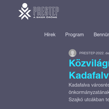
Hírek
Program
Bennün
PRESTEP
2022. de
Találd meg a helyed!
Közvilágí
Kadafal
Vállalkozói közösségépíté
Kadafalva városrés
önkormányzatának 
Munkaerő-piaci program
Szajkó utcákban te