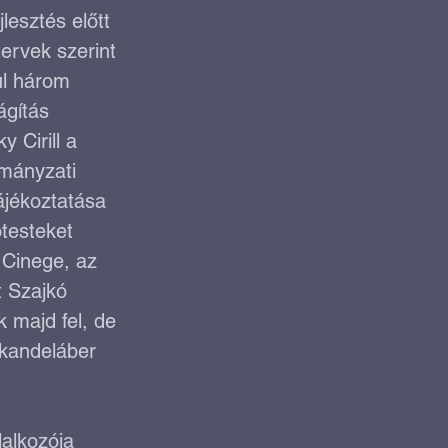
jlesztés előtt 
tervek szerint 
ul három 
rtya
ágítás 
y Cirill a 
mányzati 
ájékoztatása 
ótesteket 
 Cinege, az 
 Szajkó 
k majd fel, de 
 kandeláber 
lalkozója 