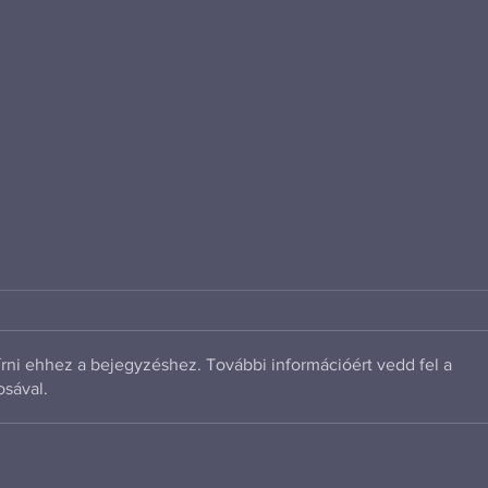
rni ehhez a bejegyzéshez. További információért vedd fel a
osával.
Átadták az M44 újabb
Magy
szakaszát: Békéscsaba
közú
csatlakozott a
rend