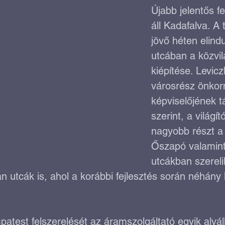
zlekedj okosan!
Elektromos töltőállomások
Újabb jelentős fe
áll Kadafalva. A 
jövő héten elind
ések
Intézmények fejlesztése
Kecskemét Ká
utcában a közvil
kiépítése. Leviczk
városrész önkor
képviselőjének t
szerint, a világít
nagyobb részt a
Őszapó valamint
utcákban szereli
an utcák is, ahol a korábbi fejlesztés során néhány
.
patest felszerelését az áramszolgáltató egyik alvál