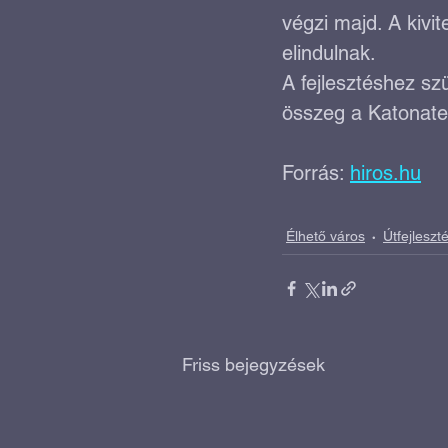
végzi majd. A kivi
elindulnak.
A fejlesztéshez sz
összeg a Katonatele
Forrás: 
hiros.hu
Élhető város
Útfejleszt
Friss bejegyzések