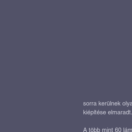
Okos megoldások
Kö
Kerékpárosbarát fejleszt
sorra kerülnek oly
kiépítése elmaradt
A több mint 60 lám