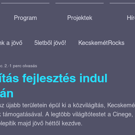
Program
Projektek
Hí
k a jövő
5letből jövő!
KecskemétRocks
c. 2.
1 perc olvasás
Gazdasági fejlődés
Útfejlesztések
Gazdaság
tás fejlesztés indul
ván
s
Nők a családban és a munkahelyen
z újabb területein épül ki a közvilágítás, Kecskemé
támogatásával. A legtöbb világítótestet a Cinege,
ok
Élhető város
Zöld város
Fogadj örökb
lepítik majd jövő héttől kezdve.