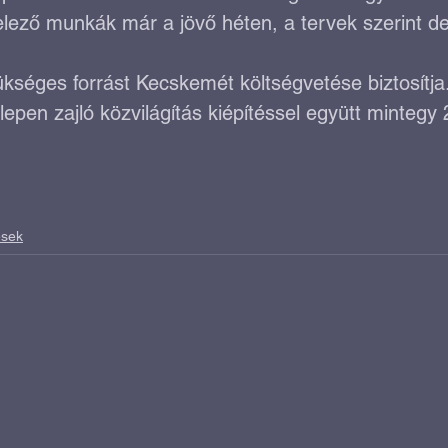
telező munkák már a jövő héten, a tervek szerint d
ükséges forrást Kecskemét költségvetése biztosítja
pen zajló közvilágítás kiépítéssel együtt mintegy 25
ések