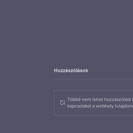
Hozzászólások
Többé nem lehet hozzászólást í
kapcsolatot a webhely tulajdon
Új fejezet Kecskemét
gazdasági fejlődésében –
Ünnepélyesen átadták a