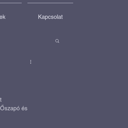
rek
Kapcsolat
fejlesztés
t 
 Őszapó és 
e egy parkot!