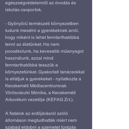
egészségvédelemről az óvodás és 
iskolás csoportok.
- Gyönyörű természeti környezetben 
tudunk mesélni a gyerekeknek arról, 
hogy miként is lehet fenntarthatóbbá 
tenni az életünket. Ha nem 
pocsékolunk, ha kevesebb műanyagot 
használunk, azzal mind 
fenntarthatóbbá tesszük a 
környezetünket. Gyakorlati tanácsokkal 
is ellátjuk a gyerekeket - nyilatkozta a 
Kecskeméti Médiacentrumnak 
Vörösváczki Mónika, a Kecskeméti 
Arborétum vezetője (KEFAG Zrt.).
A fiatalok az erdőjárásról szóló 
állomáson megtudhatták miért nem 
szabad eldobni a szemetet túrázás 