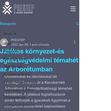
Bejegyzés
Hírek
PRESTEP
Hírek
2022. ápr. 26.
1 perc olvasás
Játékos környezet-és
Program
egészségvédelmi témahét
Bennünk a jövő
5letből jövő!
az Arborétumban
KecskemétRocks
Óvodásokat és iskolásokat lát 
Találd meg a helyed!
vendégül 3 napon át a Kecskeméti 
Arborétum a Fenntarthatósági témahét 
Gazdasági fejlődés
keretében. A játékos foglalkozások 
Útfejlesztések
során felhívják a gyerekek figyelmét a 
Gazdaságfejlesztés
környezetvédelemmel kapcsolatos 