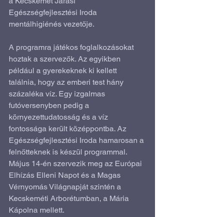
a Kecskemét Járási 
Egészségfejlesztési Iroda 
mentálhigiénés vezetője.
A programra játékos foglalkozásokat 
hoztak a szervezők. Az egyikben 
például a gyerekeknek ki kellett 
találnia, hogy az emberi test hány 
százaléka víz. Egy izgalmas 
futóversenyben pedig a 
környezettudatosság és a víz 
fontossága került középpontba. Az 
Egészségfejlesztési Iroda hamarosan a 
felnőtteknek is készül programmal. 
Május 14-én szervezik meg az Európai 
Elhízás Elleni Napot és a Magas 
Vérnyomás Világnapját szintén a 
Kecskeméti Arborétumban, a Mária 
Kápolna mellett.