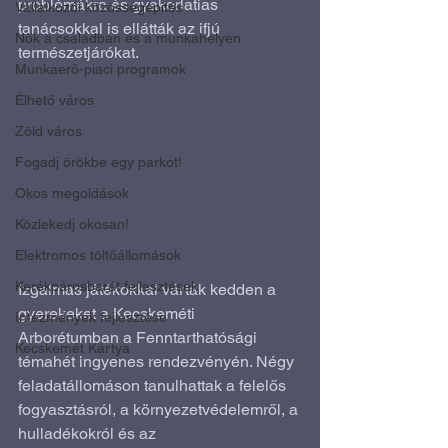
problémákra és gyakorlatias 
Vállalkozói közösségépítés
tanácsokkal is ellátták az ifjú 
Nők a családban és a munkahelyen
természetjárókat.
Munkaerő-piaci programok
Élhető város
Zöld város
Fogadj örökbe egy parkot!
Okos megoldások
Közlekedj okosan!
Elektromos töltőállomások
Kerékpárosbarát fejlesztések
Izgalmas játékokkal várták kedden a 
gyerekeket a Kecskeméti 
Intézmények fejlesztése
Arborétumban a Fenntarthatósági 
Kecskemét Kártya
témahét ingyenes rendezvényén. Négy 
feladatállomáson tanulhattak a felelős 
fogyasztásról, a környezetvédelemről, a 
hulladékokról és az 