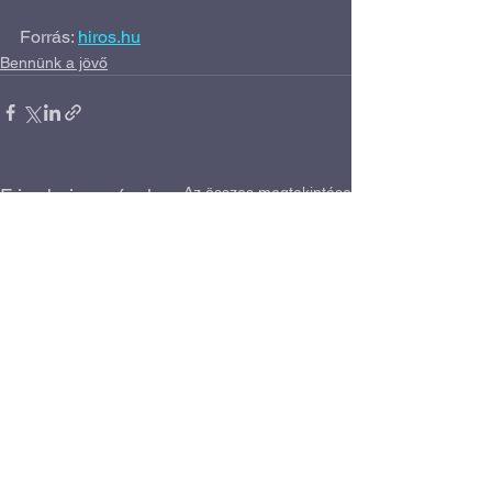
Forrás: 
hiros.hu
Bennünk a jövő
Az összes megtekintése
Friss bejegyzések