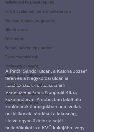
Vállalkozói közösségépítés
Nők a családban és a munkahelyen
Munkaerő-piaci programok
Élhető város
Zöld város
Fogadj örökbe egy parkot!
Okos megoldások
Közlekedj okosan!
A Petőfi Sándor utcán, a Katona József 
Elektromos töltőállomások
téren és a Nagykőrösi utcán is 
Kerékpárosbarát fejlesztések
találkozhatunk a Kecskeméti 
Városüzemeltetési Nonprofit Kft. új 
Intézmények fejlesztése
kukatárolóival. A dobozban található 
Kecskemét Kártya
konténerek önmagukban nem voltak 
esztétikusak, ráadásul a lakosság, 
illetve egyes üzletek a saját 
hulladékukat is a KVÜ kukájába, vagy 