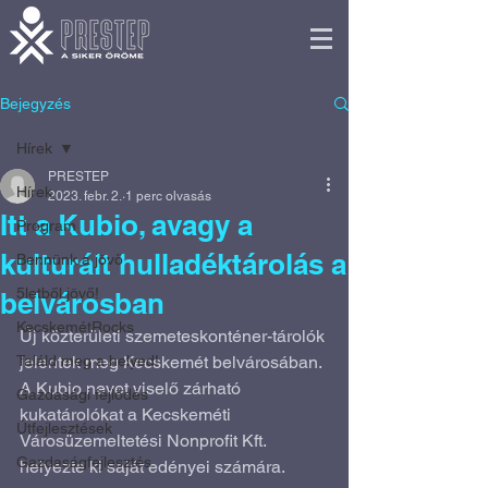
Bejegyzés
Hírek
PRESTEP
Hírek
2023. febr. 2.
1 perc olvasás
Itt a Kubio, avagy a
Program
kulturált hulladéktárolás a
Bennünk a jövő
5letből jövő!
belvárosban
KecskemétRocks
Új közterületi szemeteskonténer-tárolók 
Találd meg a helyed!
jelentek meg Kecskemét belvárosában. 
A Kubio nevet viselő zárható 
Gazdasági fejlődés
kukatárolókat a Kecskeméti 
Útfejlesztések
Városüzemeltetési Nonprofit Kft. 
Gazdaságfejlesztés
helyezte ki saját edényei számára.