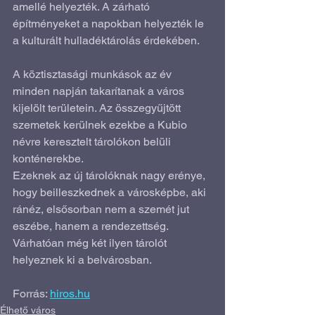
amellé helyezték. A zárható 
építményeket a napokban helyezték le 
a kulturált hulladéktárolás érdekében.
A köztisztasági munkások az év 
minden napján takarítanak a város 
kijelölt területein. Az összegyűjtött 
szemetek kerülnek ezekbe a Kubio 
névre keresztelt tárolókon belüli 
konténerekbe.
Ezeknek az új tárolóknak nagy erénye, 
hogy beilleszkednek a városképbe, aki 
ránéz, elsősorban nem a szemét jut 
eszébe, hanem a rendezettség.  
Várhatóan még két ilyen tárolót 
helyeznek ki a belvárosban.
Forrás: 
hiros.hu
Élhető város