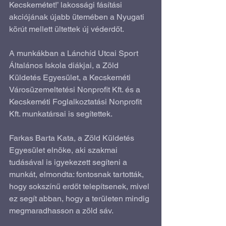
Kecskemétet!’ lakossági fásítási 
akciójának újabb ütemében a Nyugati 
körút mellett ültettek új véderdőt.
A munkákban a Lánchíd Utcai Sport 
Általános Iskola diákjai, a Zöld 
Küldetés Egyesület, a Kecskeméti 
Városüzemeltetési Nonprofit Kft. és a 
Kecskeméti Foglalkoztatási Nonprofit 
Kft. munkatársai is segítettek.
Farkas Barta Kata, a Zöld Küldetés 
Egyesület elnöke, aki szakmai 
tudásával is igyekezett segíteni a 
munkát, elmondta: fontosnak tartották, 
hogy sokszínű erdőt telepítsenek, mivel 
ez segít abban, hogy a területen mindig 
megmaradhasson a zöld sáv.