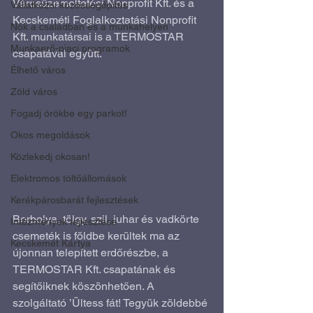
Városüzemeltetési Nonprofit Kft. és a 
Vállalkozói közösségépítés
Kecskeméti Foglalkoztatási Nonprofit 
Nők a családban és a munkahelyen
Kft. munkatársai is a TERMOSTAR 
Munkaerő-piaci programok
csapatával együtt.
Élhető város
Zöld város
Fogadj örökbe egy parkot!
Okos megoldások
Közlekedj okosan!
Elektromos töltőállomások
Kerékpárosbarát fejlesztések
Borbolya, tölgy, szil, juhar és vadkörte 
Intézmények fejlesztése
csemeték is földbe kerültek ma az 
Kecskemét Kártya
újonnan telepített erdőrészbe, a 
TERMOSTAR Kft. csapatának és 
segítőiknek köszönhetően. A 
szolgáltató ’Ültess fát! Tegyük zöldebbé 