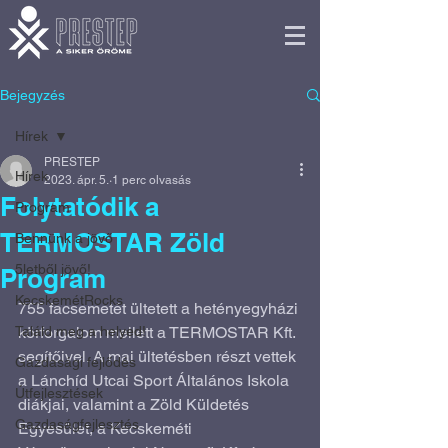
Bejegyzés
Hírek
PRESTEP
Hírek
2023. ápr. 5.
1 perc olvasás
Folytatódik a
Program
TERMOSTAR Zöld
Bennünk a jövő
5letből jövő!
Program
KecskemétRocks
755 facsemetét ültetett a hetényegyházi 
Találd meg a helyed!
körforgalom mellett a TERMOSTAR Kft. 
segítőivel. A mai ültetésben részt vettek 
Gazdasági fejlődés
a Lánchíd Utcai Sport Általános Iskola 
Útfejlesztések
diákjai, valamint a Zöld Küldetés 
Gazdaságfejlesztés
Egyesület, a Kecskeméti 