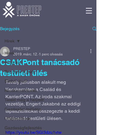
Bejegyzés
Hírek
PRESTEP
Hírek
2019. márc. 12.
1 perc olvasás
CSAKPont tanácsadó
Program
testületi ülés
Bennünk a jövő
5letből jövő!
Tavaly júliusban alakult meg 
Kecskeméten a Család és 
KecskemétRocks
KarrierPONT. Az iroda szakmai 
Találd meg a helyed!
vezetője, Engert Jakabné az eddigi 
Gazdasági fejlődés
tapasztalatokat összegezte a keddi 
tanácsadó testületi ülésen.
Útfejlesztések
Gazdaságfejlesztés
https://youtu.be/SGI3dzu1vtw