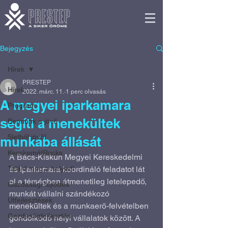
Bejegyzés
Hírek
PRESTEP
Hírek
2022. márc. 11.
1 perc olvasás
A megyei iparkamara
Program
segíti a menekültek
Bennünk a jövő
5letből jövő!
munkába állását
KecskemétRocks
A Bács-Kiskun Megyei Kereskedelmi 
Találd meg a helyed!
és Iparkamara koordináló feladatot lát 
el a térségben átmenetileg letelepedő, 
Gazdasági fejlődés
munkát vállalni szándékozó 
Útfejlesztések
menekültek és a munkaerő-felvételben 
Gazdaságfejlesztés
gondolkodó helyi vállalatok között. A 