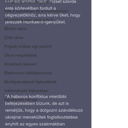
kamara elnöke, Gaál József szerda 
Vállalkozói közösségépítés
este körlevélben fordult a 
Nők a családban és a munkahelyen
cégvezetőkhöz, arra kérve őket, hogy 
Munkaerő-piaci programok
jelezzék munkaerő-igényüket.
Élhető város
Zöld város
Fogadj örökbe egy parkot!
Okos megoldások
Közlekedj okosan!
Elektromos töltőállomások
Kerékpárosbarát fejlesztések
Intézmények fejlesztése
"A háborús konfliktus mielőbbi 
Kecskemét Kártya
befejezésében bízunk, de azt is 
reméljük, hogy a dolgozni szándékozó 
ukrajnai menekültek foglalkoztatása 
enyhíti az egyes szakmákban 