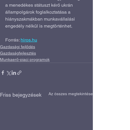
a menedékes státuszt kérő ukrán 
állampolgárok foglalkoztatása a 
hiányszakmákban munkavállalási 
engedély nélkül is megtörténhet.
Forrás: 
hiros.hu
Gazdasági fejlődés
Gazdaságfejlesztés
Munkaerő-piaci programok
Az összes megtekintése
Friss bejegyzések