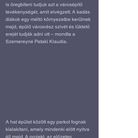
is öregbíteni tudjuk azt a városépítő 
tevékenységét, amit elvégzett. A kadás 
diákok egy méltó környezetbe kerülnek 
majd, épülő városrész szívét és lüktető 
erejét tudják adni ott – mondta a 
Szemereyné Pataki Klaudia.
A hat épület között egy parkot fognak 
kialakítani, amely mindenki előtt nyitva 
áll majd. A projekt, az előzetes 