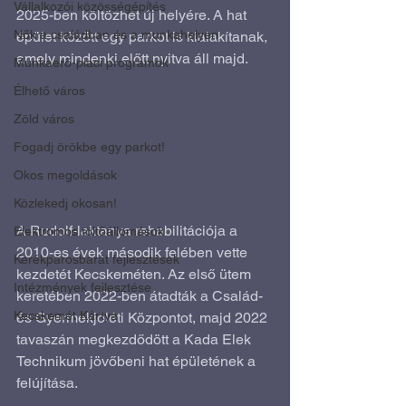
Vállalkozói közösségépítés
2025-ben költözhet új helyére. A hat 
Nők a családban és a munkahelyen
épület között egy parkot is kialakítanak, 
amely mindenki előtt nyitva áll majd.
Munkaerő-piaci programok
Élhető város
Zöld város
Fogadj örökbe egy parkot!
Okos megoldások
Közlekedj okosan!
A Rudolf-laktanya rehabilitációja a 
Elektromos töltőállomások
2010-es évek második felében vette 
Kerékpárosbarát fejlesztések
kezdetét Kecskeméten. Az első ütem 
Intézmények fejlesztése
keretében 2022-ben átadták a Család- 
Kecskemét Kártya
és Gyermekjóléti Központot, majd 2022 
tavaszán megkezdődött a Kada Elek 
Technikum jövőbeni hat épületének a 
felújítása.