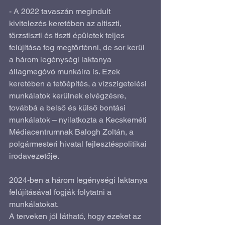
- A 2022 tavaszán megindult 
kivitelezés keretében az altiszti, 
törzstiszti és tiszti épületek teljes 
felújítása fog megtörténni, de sor kerül 
a három legénységi laktanya 
állagmegóvó munkáira is. Ezek 
keretében a tetőépítés, a vízszigetelési 
munkálatok kerülnek elvégzésre, 
továbbá a belső és külső bontási 
munkálatok – nyilatkozta a Kecskeméti 
Médiacentrumnak Balogh Zoltán, a 
polgármesteri hivatal fejlesztéspolitikai 
irodavezetője.  
2024-ben a három legénységi laktanya 
felújításával fogják folytatni a 
munkálatokat. 
A terveken jól látható, hogy ezeket az 