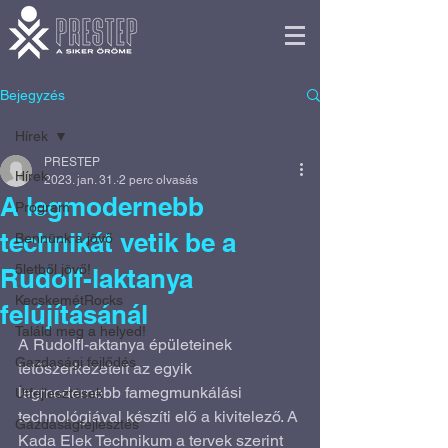
Bejegyzés
Hírek
PRESTEP
Hírek
2023. jan. 31.
2 perc olvasás
A legmodernebb
Program
technikát vetik be a
Bennünk a jövő
5letből jövő!
Rudolf-laktanya
KecskemétRocks
felújításánál
Találd meg a helyed!
A Rudolfl-aktanya épületeinek 
Gazdasági fejlődés
tetőszerkezeteit az egyik 
legmodernebb famegmunkálási 
Útfejlesztések
technológiával készíti elő a kivitelező. A 
Gazdaságfejlesztés
Kada Elek Technikum a tervek szerint 