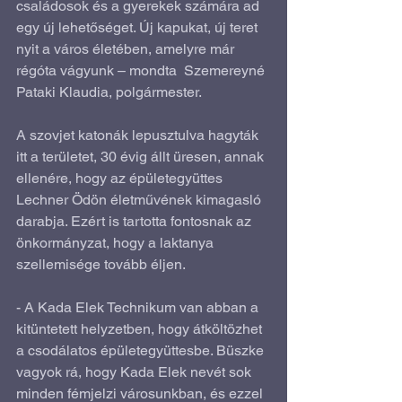
családosok és a gyerekek számára ad 
egy új lehetőséget. Új kapukat, új teret 
nyit a város életében, amelyre már 
régóta vágyunk – mondta  Szemereyné 
Pataki Klaudia, polgármester.
A szovjet katonák lepusztulva hagyták 
itt a területet, 30 évig állt üresen, annak 
ellenére, hogy az épületegyüttes 
Lechner Ödön életművének kimagasló 
darabja. Ezért is tartotta fontosnak az 
önkormányzat, hogy a laktanya 
szellemisége tovább éljen.
- A Kada Elek Technikum van abban a 
kitüntetett helyzetben, hogy átköltözhet 
a csodálatos épületegyüttesbe. Büszke 
vagyok rá, hogy Kada Elek nevét sok 
minden fémjelzi városunkban, és ezzel 