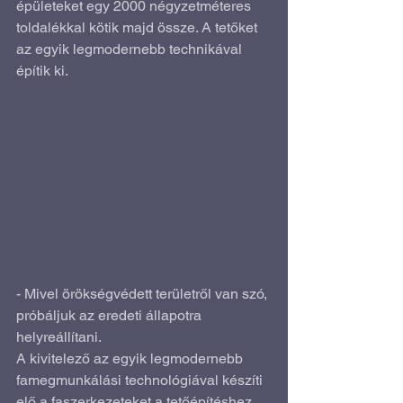
épületeket egy 2000 négyzetméteres 
toldalékkal kötik majd össze. A tetőket 
az egyik legmodernebb technikával 
építik ki.
- Mivel örökségvédett területről van szó, 
próbáljuk az eredeti állapotra 
helyreállítani.
A kivitelező az egyik legmodernebb 
famegmunkálási technológiával készíti 
elő a faszerkezeteket a tetőépítéshez. 