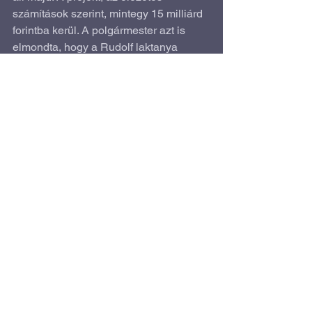
számítások szerint, mintegy 15 milliárd 
forintba kerül. A polgármester azt is 
elmondta, hogy a Rudolf laktanya 
további területén szórakozási 
lehetőségeknek adnak majd helyet, 
magánbefektetők közreműködésével.
Forrás: 
hiros.hu
Gazdasági fejlődés
Élhető város
Intézmények fejlesztése
Az összes megtekintése
Friss bejegyzések