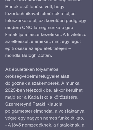
Ennek első lépése volt, hogy 
lézertechnikával felmérték a teljes 
tetőszerkezetet, ezt követően pedig egy 
modern CNC famegmunkáló gép 
kialakítja a faszerkezeteket. A kivitelező 
az elkészült elemeket, mint egy legót 
építi össze az épületek tetején – 
mondta Balogh Zoltán.
Az épületeken folyamatos 
örökségvédelmi felügyelet alatt 
dolgoznak a szakemberek. A munka 
2025-ben fejeződik be, akkor kerülhet 
majd sor a Kada iskola költözésére. 
Szemereyné Pataki Klaudia 
polgármester elmondta, a volt laktanya 
végre egy nagyon nemes funkciót kap.
- A jövő nemzedéknek, a fiataloknak, a 