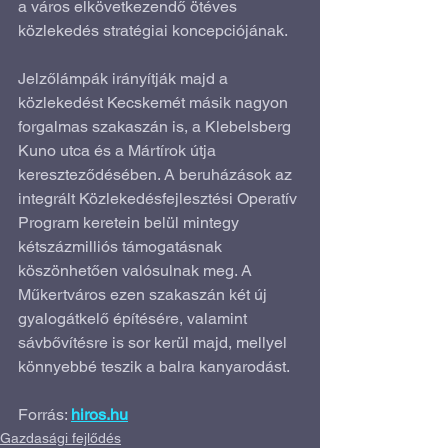
a város elkövetkezendő ötéves 
közlekedés stratégiai koncepciójának.
Jelzőlámpák irányítják majd a 
közlekedést Kecskemét másik nagyon 
forgalmas szakaszán is, a Klebelsberg 
Kuno utca és a Mártírok útja 
kereszteződésében. A beruházások az 
integrált Közlekedésfejlesztési Operatív 
Program keretein belül mintegy 
kétszázmilliós támogatásnak 
köszönhetően valósulnak meg. A 
Műkertváros ezen szakaszán két új 
gyalogátkelő építésére, valamint 
sávbővítésre is sor kerül majd, mellyel 
könnyebbé teszik a balra kanyarodást.
Forrás: 
hiros.hu
Gazdasági fejlődés