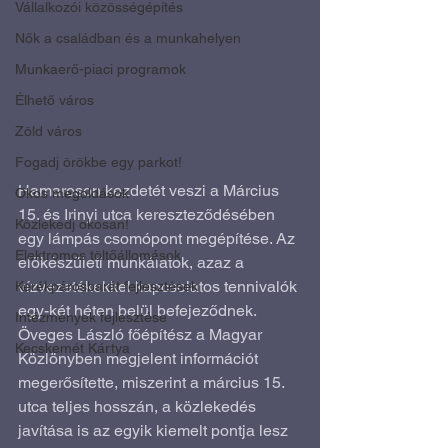
Vállalkozói közösségépítés
Nők a családban és a munkahelyen
Munkaerő-piaci programok
Élhető város
Zöld város
Fogadj örökbe egy parkot!
Hamaroson kezdetét veszi a Március 
Okos megoldások
15. és Irinyi utca kereszteződésében 
Közlekedj okosan!
egy lámpás csomópont megépítése. Az 
Elektromos töltőállomások
előkészületi munkálatok, azaz a 
vízvezetékekkel kapcsolatos tennivalók 
Kerékpárosbarát fejlesztések
egy-két héten belül befejeződnek. 
Intézmények fejlesztése
Öveges László főépítész a Magyar 
Kecskemét Kártya
Közlönyben megjelent információt 
megerősítette, miszerint a március 15. 
utca teljes hosszán, a közlekedés 
javítása is az egyik kiemelt pontja lesz 