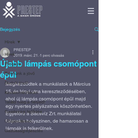
Bejegyzés
Hírek
PRESTEP
Hírek
2019. márc. 21.
1 perc olvasás
Újabb lámpás csomópont
Program
épül
Bennünk a jövő
5letből jövő!
Megkezdődtek a munkálatok a Március 
15. és Irinyi utca kereszteződésében, 
KecskemétRocks
ahol új lámpás csomópont épül majd 
Találd meg a helyed!
egy nyertes pályázatnak köszönhetően. 
Gazdasági fejlődés
Egyelőre a Bácsvíz Zrt. munkálatai 
folynak a helyszínen, de hamarosan a 
Útfejlesztések
lámpák is felkerülnek.
Gazdaságfejlesztés