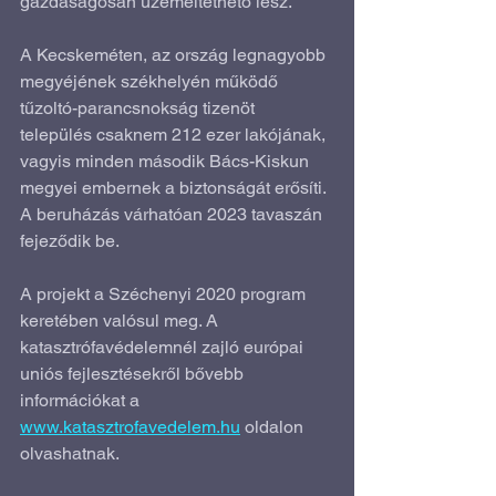
gazdaságosan üzemeltethető lesz.
A Kecskeméten, az ország legnagyobb 
megyéjének székhelyén működő 
tűzoltó-parancsnokság tizenöt 
település csaknem 212 ezer lakójának, 
vagyis minden második Bács-Kiskun 
megyei embernek a biztonságát erősíti. 
A beruházás várhatóan 2023 tavaszán 
fejeződik be.
A projekt a Széchenyi 2020 program 
keretében valósul meg. A 
katasztrófavédelemnél zajló európai 
uniós fejlesztésekről bővebb 
információkat a 
www.katasztrofavedelem.hu
 oldalon 
olvashatnak.