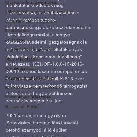
Vállalkozói közösségépítés
munkálatai kezdődtek meg 
Nők a családban és a munkahelyen
Kecskeméten, az épületegyüttes a 
város hivatásos tűzoltó-
Munkaerő-piaci programok
parancsnoksága és katasztrófavédelmi 
Élhető város
kirendeltsége mellett a megyei 
Zöld város
katasztrófavédelmi igazgatóságnak is 
helyet ad majd. A „Tűzoltólaktanyák 
Fogadj örökbe egy parkot!
kialakítása - Kecskemét tűzoltóság" 
Okos megoldások
elnevezésű, KEHOP-1.6.0-15-2016-
Közlekedj okosan!
00012 azonosítószámú európai uniós 
Elektromos töltőállomások
projekt 5 milliárd 366 millió 618 ezer 
forint vissza nem térítendő támogatást 
Kerékpárosbarát fejlesztések
biztosít arra, hogy a zöldmezős 
Intézmények fejlesztése
beruházás megvalósuljon.
Kecskemét Kártya
2021 januárjában egy olyan 
többszintes, három eltérő funkciót 
betöltő szárnyból álló épület 