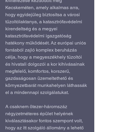
kivitelezése kezdődött meg 
Kecskeméten, amely alkalmas arra, 
hogy egyidejűleg biztosítsa a városi 
tűzoltólaktanya, a katasztrófavédelmi 
kirendeltség és a megyei 
katasztrófavédelmi igazgatóság 
hatékony működését. Az európai uniós 
forrásból zajló komplex beruházás 
célja, hogy a megyeszékhely tűzoltói 
és hivatali dolgozói a kor kihívásainak 
megfelelő, komfortos, korszerű, 
gazdaságosan üzemeltethető és 
környezetbarát munkahelyen láthassák 
el a mindennapi szolgálatukat.
A csaknem ötezer-háromszáz 
négyzetméteres épület helyének 
kiválasztásakor fontos szempont volt, 
hogy az itt szolgáló állomány a lehető 