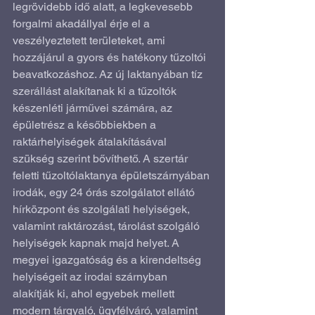
legrövidebb idő alatt, a legkevesebb 
forgalmi akadállyal érje el a 
veszélyeztetett területeket, ami 
hozzájárul a gyors és hatékony tűzoltói 
beavatkozáshoz. Az új laktanyában tíz 
szerállást alakítanak ki a tűzoltók 
készenléti járművei számára, az 
épületrész a későbbiekben a 
raktárhelyiségek átalakításával 
szükség szerint bővíthető. A szertár 
feletti tűzoltólaktanya épületszárnyában 
irodák, egy 24 órás szolgálatot ellátó 
hírközpont és szolgálati helyiségek, 
valamint raktározást, tárolást szolgáló 
helyiségek kapnak majd helyet. A 
megyei igazgatóság és a kirendeltség 
helyiségeit az irodai szárnyban 
alakítják ki, ahol egyebek mellett 
modern tárgyaló, ügyfélváró, valamint 