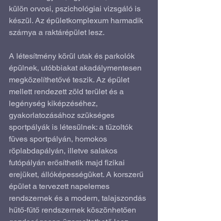
külön orvosi, pszichológiai vizsgáló is 
készül. Az épületkomplexum harmadik 
szárnya a raktárépület lesz.
A létesítmény körül utak és parkolók 
épülnek, utóbbiakat akadálymentesen 
megközelíthetővé teszik. Az épület 
mellett rendezett zöld terület és a 
legénység kiképzéséhez, 
gyakorlatozásához szükséges 
sportpályák is létesülnek: a tűzoltók 
füves sportpályán, homokos 
röplabdapályán, illetve salakos 
futópályán erősíthetik majd fizikai 
erejüket, állóképességüket. A korszerű 
épület a tervezett napelemes 
rendszernek és a modern, talajszondás 
hűtő-fűtő rendszernek köszönhetően 