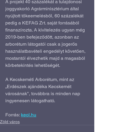
A projekt 40 százalékát a tulajdonosi 
joggyakorló Agrárminisztérium által 
nyújtott tőkeemelésből, 60 százalékát 
pedig a KEFAG Zrt. saját forrásából 
finanszírozta. A kivitelezés ugyan még 
2019-ben befejeződött, azonban az 
arborétum látogatói csak a jogerős 
használatbavételi engedélyt követően, 
mostantól élvezhetik majd a magasból 
körbetekintés lehetőségét.
A Kecskeméti Arborétum, mint az 
„Erdészek ajándéka Kecskemét 
városának", továbbra is minden nap 
ingyenesen látogatható.
Forrás: 
keol.hu
Zöld város