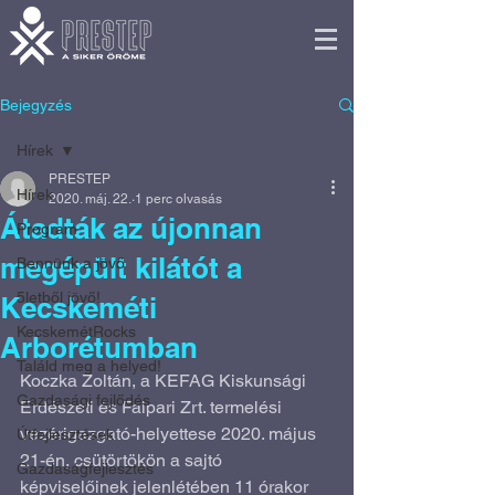
Bejegyzés
Hírek
PRESTEP
Hírek
2020. máj. 22.
1 perc olvasás
Átadták az újonnan
Program
megépült kilátót a
Bennünk a jövő
5letből jövő!
Kecskeméti
KecskemétRocks
Arborétumban
Találd meg a helyed!
Koczka Zoltán, a KEFAG Kiskunsági 
Gazdasági fejlődés
Erdészeti és Faipari Zrt. termelési 
vezérigazgató-helyettese 2020. május 
Útfejlesztések
21-én, csütörtökön a sajtó 
Gazdaságfejlesztés
képviselőinek jelenlétében 11 órakor 