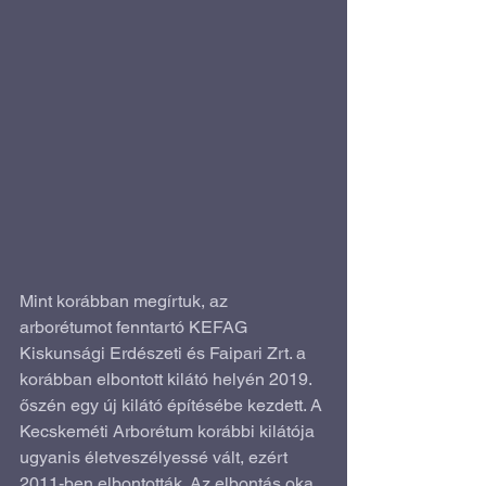
Mint korábban megírtuk, az 
arborétumot fenntartó KEFAG 
Kiskunsági Erdészeti és Faipari Zrt. a 
korábban elbontott kilátó helyén 2019. 
őszén egy új kilátó építésébe kezdett. A 
Kecskeméti Arborétum korábbi kilátója 
ugyanis életveszélyessé vált, ezért 
2011-ben elbontották. Az elbontás oka 