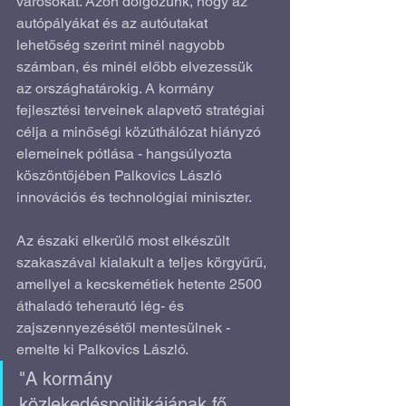
városokat. Azon dolgozunk, hogy az 
autópályákat és az autóutakat 
lehetőség szerint minél nagyobb 
számban, és minél előbb elvezessük 
az országhatárokig. A kormány 
fejlesztési terveinek alapvető stratégiai 
célja a minőségi közúthálózat hiányzó 
elemeinek pótlása - hangsúlyozta 
köszöntőjében Palkovics László 
innovációs és technológiai miniszter. 
Az északi elkerülő most elkészült 
szakaszával kialakult a teljes körgyűrű, 
amellyel a kecskemétiek hetente 2500 
áthaladó teherautó lég- és 
zajszennyezésétől mentesülnek - 
emelte ki Palkovics László.
"A kormány 
közlekedéspolitikájának fő 