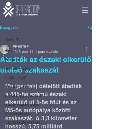
Bejegyzés
Hírek
PRESTEP
Hírek
2018. dec. 14.
1 perc olvasás
Átadták az északi elkerülő
Program
utolsó szakaszát
Bennünk a jövő
5letből jövő!
Ma (péntek) délelőtt átadták 
KecskemétRocks
a 445-ös számú északi 
Találd meg a helyed!
elkerülő út 5-ös főút és az  
Gazdasági fejlődés
M5-ös autópálya közötti 
Útfejlesztések
szakaszát. A 3,3 kilométer 
Gazdaságfejlesztés
hosszú, 5,75 milliárd 