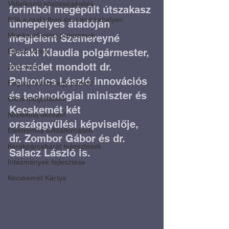
Vállalkozói közösségépítés
forintból megépült útszakasz 
Nők a családban és a munkahelyen
ünnepélyes átadóján 
Munkaerő-piaci programok
megjelent Szemereyné 
Pataki Klaudia polgármester, 
Élhető város
beszédet mondott dr. 
Zöld város
Palkovics László innovációs 
Fogadj örökbe egy parkot!
és technológiai miniszter és 
Okos megoldások
Kecskemét két 
Közlekedj okosan!
országgyűlési képviselője, 
Elektromos töltőállomások
dr. Zombor Gábor és dr. 
Kerékpárosbarát fejlesztések
Salacz László is.
Intézmények fejlesztése
Kecskemét Kártya