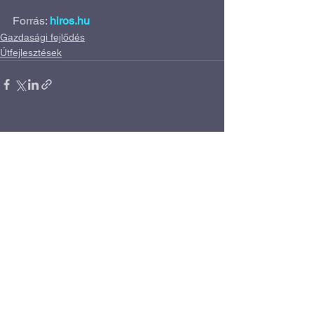
Forrás: 
hiros.hu
Gazdasági fejlődés
Útfejlesztések
Az összes megtekintése
Friss bejegyzések