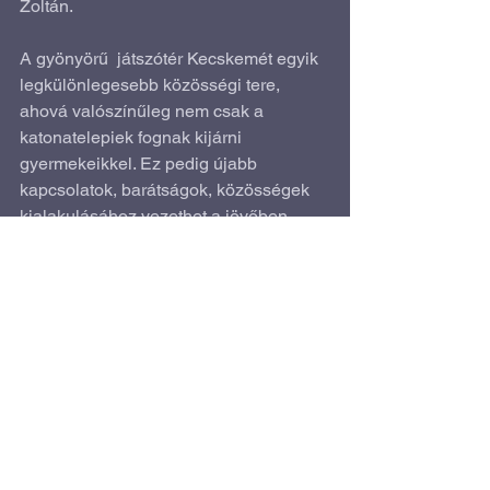
Zoltán.
A gyönyörű  játszótér Kecskemét egyik 
legkülönlegesebb közösségi tere, 
ahová valószínűleg nem csak a 
katonatelepiek fognak kijárni 
gyermekeikkel. Ez pedig újabb 
kapcsolatok, barátságok, közösségek 
kialakulásához vezethet a jövőben.
Forrás: 
hiros.hu
Élhető város
Az összes megtekintése
Friss bejegyzések