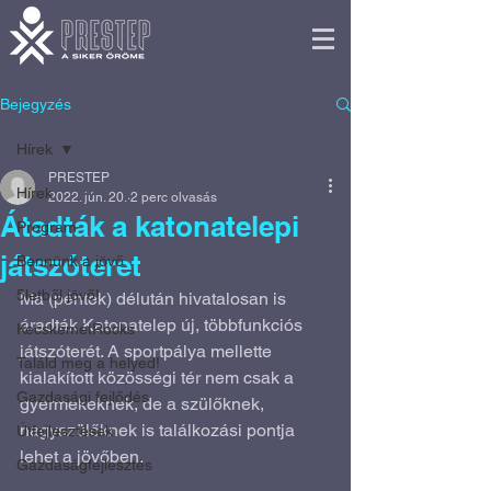
Bejegyzés
Hírek
PRESTEP
Hírek
2022. jún. 20.
2 perc olvasás
Átadták a katonatelepi
Program
játszóteret
Bennünk a jövő
5letből jövő!
Ma (péntek) délután hivatalosan is 
áradták Katonatelep új, többfunkciós 
KecskemétRocks
játszóterét. A sportpálya mellette 
Találd meg a helyed!
kialakított közösségi tér nem csak a 
Gazdasági fejlődés
gyermekeknek, de a szülőknek, 
nagyszülőknek is találkozási pontja 
Útfejlesztések
lehet a jövőben.
Gazdaságfejlesztés