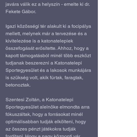
javára válik ez a helyszín - emelte ki dr. 
Fekete Gábor.
Igazi közösségi tér alakult ki a focipálya 
mellett, melynek már a tervezése és a 
kivitelezése is a katonatelepiek 
összefogását erősítette. Ahhoz, hogy a 
kapott támogatásból minél több eszközt 
tudjanak beszerezni a Katonatelepi 
Sportegyesület és a lakosok munkájára 
is szükség volt, akik fúrtak, faragtak, 
betonoztak.
Szentesi Zoltán, a Katonatelepi 
Sportegyesület alelnöke elmondta arra 
fókuszáltak, hogy a forrásokat minél 
optimálisabban tudják elkölteni, hogy 
az összes pénzt játékokra tudják 
fordítani. Hogy a nagy központi vár 