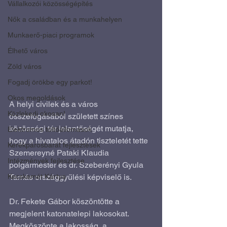
Vállalkozói közösségépítés
Nők a családban és a munkahelyen
Munkaerő-piaci programok
Élhető város
Zöld város
Fogadj örökbe egy parkot!
Okos megoldások
A helyi civilek és a város 
Közlekedj okosan!
összefogásából született színes 
közösségi tér jelentőségét mutatja, 
Elektromos töltőállomások
hogy a hivatalos átadón tiszteletét tette 
Kerékpárosbarát fejlesztések
Szemereyné Pataki Klaudia 
Intézmények fejlesztése
polgármester és dr. Szeberényi Gyula 
Kecskemét Kártya
Tamás országgyűlési képviselő is.
Dr. Fekete Gábor köszöntötte a 
megjelent katonatelepi lakosokat. 
Megköszönte a lakosság, a 