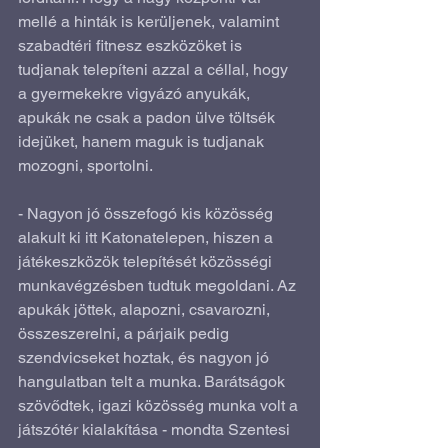
mellé a hinták is kerüljenek, valamint 
szabadtéri fitnesz eszközöket is 
tudjanak telepíteni azzal a céllal, hogy 
a gyermekekre vigyázó anyukák, 
apukák ne csak a padon ülve töltsék 
idejüket, hanem maguk is tudjanak 
mozogni, sportolni. 
- Nagyon jó összefogó kis közösség 
alakult ki itt Katonatelepen, hiszen a 
játékeszközök telepítését közösségi 
munkavégzésben tudtuk megoldani. Az 
apukák jöttek, alapozni, csavarozni, 
összeszerelni, a párjaik pedig 
szendvicseket hoztak, és nagyon jó 
hangulatban telt a munka. Barátságok 
szövődtek, igazi közösség munka volt a 
játszótér kialakítása - mondta Szentesi 