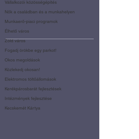
Vállalkozói közösségépítés
Nők a családban és a munkahelyen
Munkaerő-piaci programok
Élhető város
Zöld város
Fogadj örökbe egy parkot!
Okos megoldások
Közlekedj okosan!
Elektromos töltőállomások
Kerékpárosbarát fejlesztések
Intézmények fejlesztése
Kecskemét Kártya