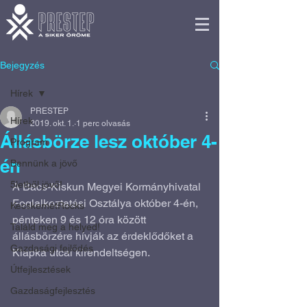
Bejegyzés
Hírek
PRESTEP
Hírek
2019. okt. 1.
1 perc olvasás
Állásbörze lesz október 4-
Program
én
Bennünk a jövő
5letből jövő!
A Bács-Kiskun Megyei Kormányhivatal 
Foglalkoztatási Osztálya október 4-én, 
KecskemétRocks
pénteken 9 és 12 óra között 
Találd meg a helyed!
állásbörzére hívják az érdeklődőket a 
Gazdasági fejlődés
Klapka utcai kirendeltségen.
Útfejlesztések
Gazdaságfejlesztés