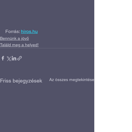
Forrás: 
hiros.hu
Bennünk a jövő
Találd meg a helyed!
Az összes megtekintése
Friss bejegyzések