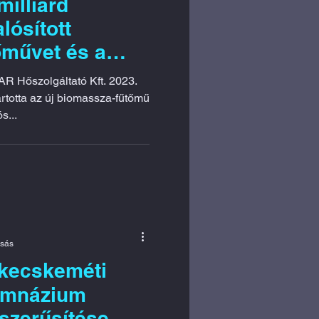
milliárd
lósított
őművet és a
hálózatot
2023.
 biomassza-fűtőmű
s...
asás
 kecskeméti
Gimnázium
rszerűsítése