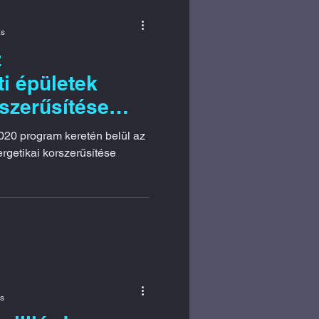
ás
z
i épületek
rszerűsítése
című európai
20 program keretén belül az
rgetikai korszerűsítése
ás