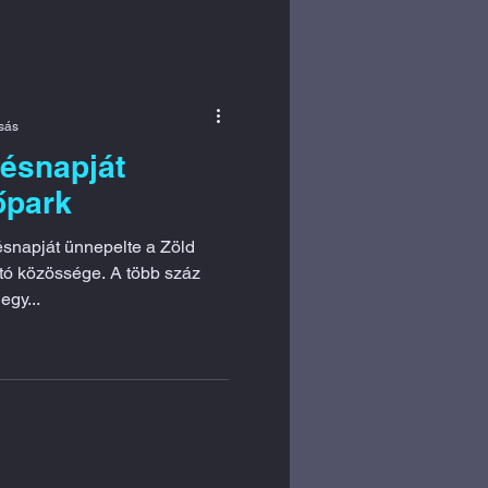
asás
ésnapját
őpark
snapját ünnepelte a Zöld
tó közössége. A több száz
egy...