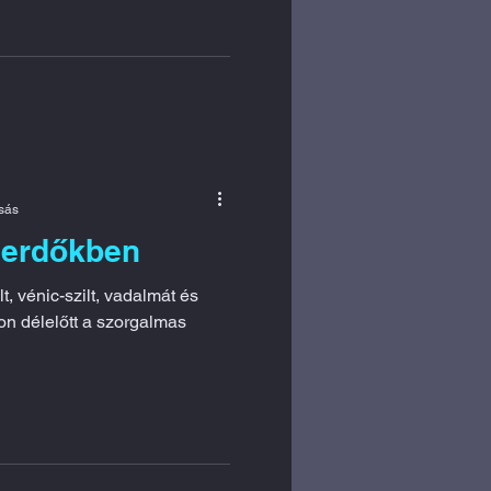
asás
derdőkben
t, vénic-szilt, vadalmát és
ton délelőtt a szorgalmas