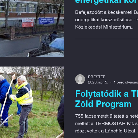
Befejeződött a kecskeméti Bányai Júlia Gimnázium
energetikai korszerűsítése - közölte az 
Közlekedési Minisztérium...
PRESTEP
2023. ápr. 5.
1 perc olvasás
Folytatódik a
Zöld Program
755 facsemetét ültetett a he
mellett a TERMOSTAR Kft. se
részt vettek a Lánchíd Utcai..