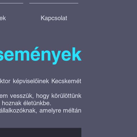
rek
Kapcsolat
események
ektor képviselőinek Kecskemét
em vesszük, hogy körülöttünk
t hoznak életünkbe.
vállalkozóknak, amelyre méltán