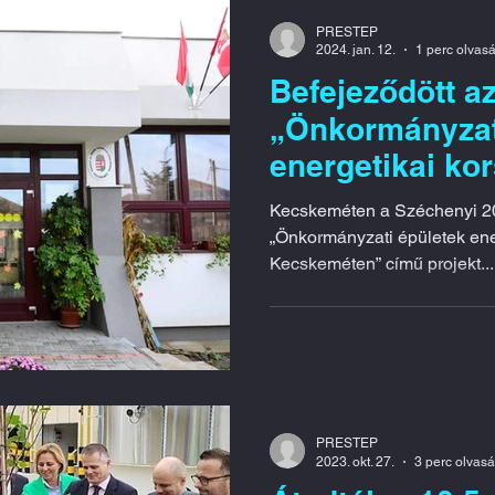
PRESTEP
2024. jan. 12.
1 perc olvas
Befejeződött a
„Önkormányzat
energetikai ko
Kecskeméten” 
Kecskeméten a Széchenyi 20
uniós projekt
„Önkormányzati épületek ene
Kecskeméten” című projekt...
PRESTEP
2023. okt. 27.
3 perc olvas