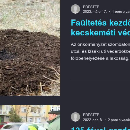
PRESTEP
2023. márc. 17.
1 perc olv
Faültetés kezd
kecskeméti vé
Az önkormányzat szombaton 
utcai és Izsáki úti véderdők
földbehelyezése a lakosság..
PRESTEP
2022. dec. 8.
2 perc olvasá