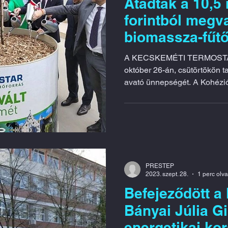
Átadták a 10,5 
forintból megva
biomassza-fűt
kibővült távhő
A KECSKEMÉTI TERMOSTAR Hőszolgáltató Kft. 
október 26-án, csütörtökön tartotta az új
avató ünnepségét. A Kohézió
PRESTEP
2023. szept. 28.
1 perc olv
Befejeződött a
Bányai Júlia 
energetikai ko