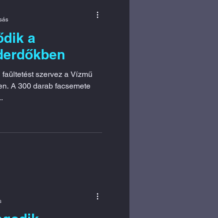
asás
ődik a
derdőkben
faültetést szervez a Vízmű
ben. A 300 darab facsemete
.
s