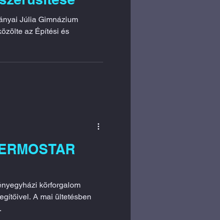
Építési és
 TERMOSTAR
tényegyházi körforgalom
gítőivel. A mai ültetésben
.