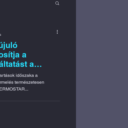
fejlesztés
s
juló
osítja a
ltatást a
e egy parkot!
tartások időszaka a
ermelés természetesen
 TERMOSTAR...
rtya