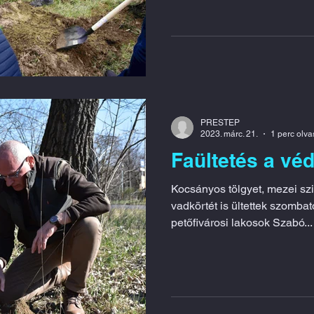
PRESTEP
2023. márc. 21.
1 perc olv
Faültetés a vé
Kocsányos tölgyet, mezei szil
vadkörtét is ültettek szomba
petőfivárosi lakosok Szabó...