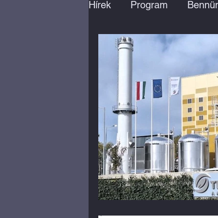
Hírek
Program
Bennün
Találd meg a helyed!
Vállalkozói közösségépíté
Munkaerő-piaci program
Okos megoldások
Kö
Kerékpárosbarát fejleszt