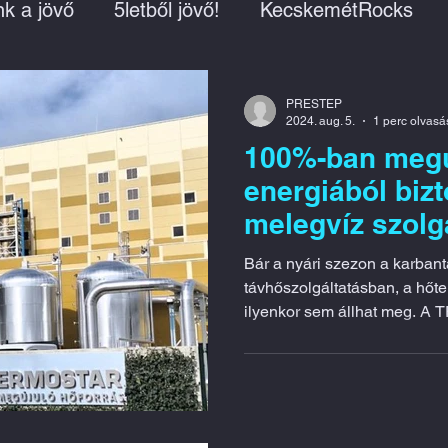
k a jövő
5letből jövő!
KecskemétRocks
Gazdasági fejlődés
Útfejlesztések
Gazdaság
PRESTEP
2024. aug. 5.
1 perc olvasá
100%-ban megú
s
Nők a családban és a munkahelyen
energiából bizt
melegvíz szolgá
ok
Élhető város
Zöld város
Fogadj örökb
TERMOSTAR
Bár a nyári szezon a karban
távhőszolgáltatásban, a hőt
ilyenkor sem állhat meg. A
zlekedj okosan!
Elektromos töltőállomások
ések
Intézmények fejlesztése
Kecskemét Ká