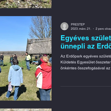
PRESTEP
2023. márc. 21.
2 perc olv
Egyéves szület
ünnepli az Erd
Az Erdőpark egyéves születé
Küldetés Egyesület összetar
önkéntes összefogásával az 