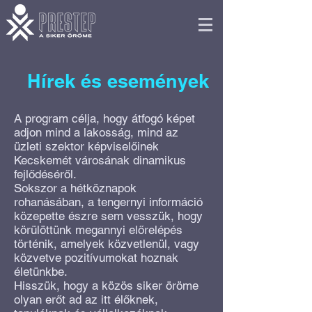
Hírek és események
A program célja, hogy átfogó képet
adjon mind a lakosság, mind az
üzleti szektor képviselőinek
Kecskemét városának dinamikus
fejlődéséről.
Sokszor a hétköznapok
rohanásában, a tengernyi információ
közepette észre sem vesszük, hogy
körülöttünk megannyi előrelépés
történik, amelyek közvetlenül, vagy
közvetve pozitívumokat hoznak
életünkbe.
Hisszük, hogy a közös siker öröme
olyan erőt ad az itt élőknek,